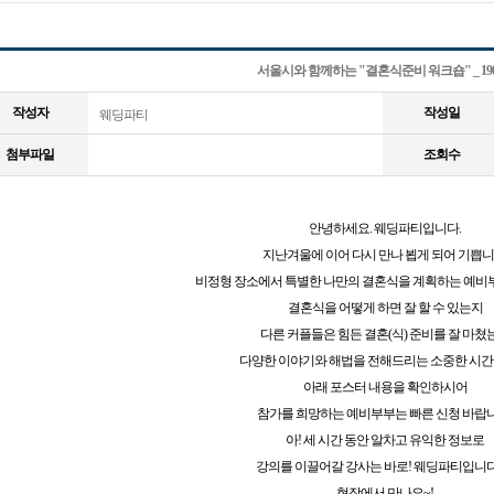
서울시와 함께하는 "결혼식준비 워크숍" _ 190
작성자
작성일
웨딩파티
첨부파일
조회수
안녕하세요. 웨딩파티입니다.
지난겨울에 이어 다시 만나 뵙게 되어 기쁩니
비정형 장소에서 특별한 나만의 결혼식을 계획하는 예비
결혼식을 어떻게 하면 잘 할 수 있는지
다른 커플들은 힘든 결혼(식) 준비를 잘 마쳤
다양한 이야기와 해법을 전해드리는 소중한 시간
아래 포스터 내용을 확인하시어
참가를 희망하는 예비부부는 빠른 신청 바랍니
아! 세 시간 동안 알차고 유익한 정보로
강의를 이끌어갈 강사는 바로! 웨딩파티입니다.
현장에서 만나요~!